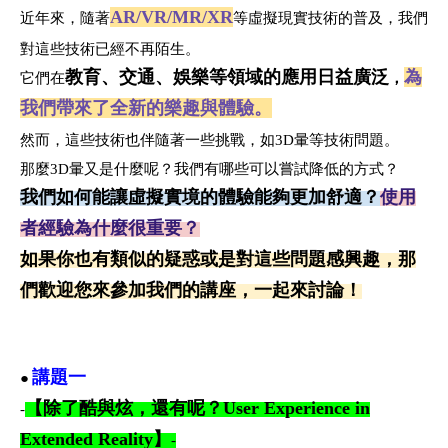
AR/VR/MR/XR
近年來，隨著
等虛擬現實技術的普及，
我們
對這些技術已經不再陌生。
教育、交通、娛樂等領域的應用日益廣泛
為
它們在
，
我們帶來了全新
的樂趣與體驗。
然而，這些技術也伴隨著一些挑戰，如3D暈等技術問題。
那麼3D暈又是什麼呢？我們有哪些可以嘗試降低的方式？
我們如何
能讓虛擬實境的體驗能夠更加舒適？
使用
者經驗為什麼很重要？
如果
你也有類似的疑惑或是對這些問題感興趣，
那
們歡迎您來參加我們的講座，一起來討論！
講題一
●
【除了酷與炫，還有呢？User Experience in
-
Extended Reality】
-