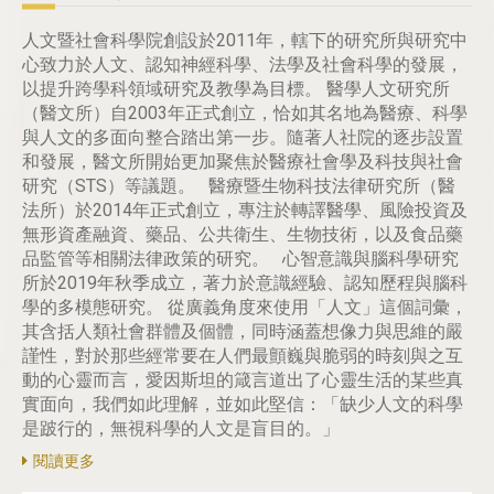
人文暨社會科學院創設於2011年，轄下的研究所與研究中
心致力於人文、認知神經科學、法學及社會科學的發展，
以提升跨學科領域研究及教學為目標。 醫學人文研究所
（醫文所）自2003年正式創立，恰如其名地為醫療、科學
與人文的多面向整合踏出第一步。隨著人社院的逐步設置
和發展，醫文所開始更加聚焦於醫療社會學及科技與社會
研究（STS）等議題。 醫療暨生物科技法律研究所（醫
法所）於2014年正式創立，專注於轉譯醫學、風險投資及
無形資產融資、藥品、公共衛生、生物技術，以及食品藥
品監管等相關法律政策的研究。 心智意識與腦科學研究
所於2019年秋季成立，著力於意識經驗、認知歷程與腦科
學的多模態研究。 從廣義角度來使用「人文」這個詞彙，
其含括人類社會群體及個體，同時涵蓋想像力與思維的嚴
謹性，對於那些經常要在人們最顫巍與脆弱的時刻與之互
動的心靈而言，愛因斯坦的箴言道出了心靈生活的某些真
實面向，我們如此理解，並如此堅信：「缺少人文的科學
是跛行的，無視科學的人文是盲目的。」
閱讀更多