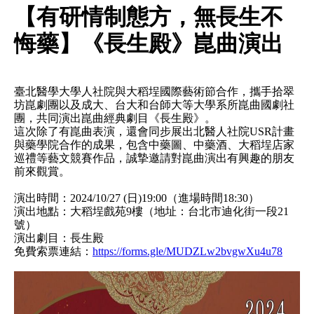
【有研情制態方，無長生不
悔藥】《長生殿》崑曲演出
臺北醫學大學人社院與大稻埕國際藝術節合作，
攜手拾翠
坊崑劇團以及成大、
台大和台師大等大學系所崑曲國劇社
團，共同演出崑曲經典劇目《
長生殿》。
這次除了有崑曲表演，
還會同步展出北醫人社院USR計畫
與藥學院合作的成果，
包含中藥圖、中藥酒、大稻埕店家
巡禮等藝文競賽作品，
誠摯邀請對崑曲演出有興趣的朋友
前來觀賞。
演出時間：2024/10/27 (日)19:00（進場時間18:30）
演出地點：大稻埕戲苑9樓（地址：台北市迪化街一段21
號）
演出劇目：長生殿
免費索票連結：
https://forms.gle/
MUDZLw2bvgwXu4u78