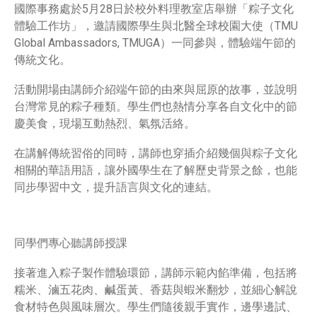
國際事務處於5月28日於校外料理教室店舉辦「粽子文化
體驗工作坊」，邀請國際學生與北醫全球校園大使（TMU
Global Ambassadors, TMUGA）一同參與，體驗端午節的
傳統文化。
活動開場由講師介紹端午節的由來與屈原的故事，並說明
台灣常見的粽子種類。學生們也熱情分享各自文化中的節
慶美食，現場互動熱烈、氣氛活絡。
在講解傳統習俗的同時，講師也穿插介紹幾個與粽子文化
相關的華語用語，讓外國學生在了解歷史背景之餘，也能
同步學習中文，提升語言與文化的連結。
同學們專心聽講師授課
接著進入粽子製作體驗環節，講師示範內餡準備，包括將
糯米、滷五花肉、鹹蛋黃、香菇與蝦米翻炒，並細心解說
食材特色與風味層次。學生們隨後親手實作，邊學邊試、