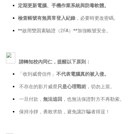
定期更新電腦、手機作業系統與防毒軟體。
檢查帳號有無異常登入紀錄
，必要時更改密碼。
**啟用雙因素驗證（2FA）**加強帳號安全。
請轉知校內同仁，提醒以下原則：
「收到威脅信件」
不代表電腦真的被入侵。
不存在的影片威脅
只是心理戰術
，切勿上當。
一旦付款，
無法追回
，也無法保證對方不再勒索。
保持冷靜，勇敢求助，避免讓詐騙者得逞！