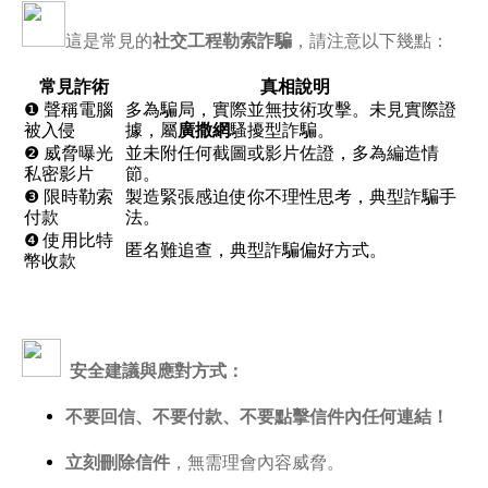
這是常見的
社交工程勒索詐騙
，請注意以下幾點：
常見詐術
真相說明
❶ 聲稱電腦
多為騙局，實際並無技術攻擊。未見實際證
被入侵
據，屬
廣撒網
騷擾型詐騙。
❷ 威脅曝光
並未附任何截圖或影片佐證，多為編造情
私密影片
節。
❸ 限時勒索
製造緊張感迫使你不理性思考，典型詐騙手
付款
法。
❹ 使用比特
匿名難追查，典型詐騙偏好方式。
幣收款
安全建議與應對方式：
不要回信、不要付款、不要點擊信件內任何連結！
立刻刪除信件
，無需理會內容威脅。