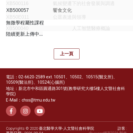
XB500116
氣候變遷下的社會發展與調適
XB500057
饗食文化
XB50E011
公眾表達與領導
無微學程屬性課程
XB500040
人工智慧醫療概論
陸續更新上傳中...
上一頁
電話：02-6620-2589 ext. 10501、10502、10515(醫文所)、
10509(醫法所)、10524(心腦所)
地址：新北市中和區圓通路301號(教學研究大樓5樓人文暨社會科
學院)
E-Mail：chss@tmu.edu.tw
Copyrights © 2020 臺北醫學大學-人文暨社會科學院
訪客 :