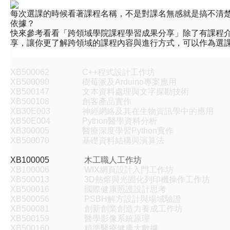
每次選課的時候看著課程名稱，不是對課名無感就是搞不清
依據？
快來參考看看「跨領域學院課程學習成果分享」除了有課程
享，讓你更了解跨領域的課程內容與進行方式，可以作為選
XB500062
C++程式設計工作坊
XB500090
樹莓派及Arduino專案應用
XB500147
文本資料處理與文字探勘技術
XB500108
創客產品實作
XB30E003
神經網絡及其在生物資訊學中的應用
XB50E004
Python醫學資料分析
XB300005
醫療深度學習Python實作
XB500070
基礎資料結構與演算法
XB100005
木工職人工作坊
XB100006
WIX網頁設計入門工作坊
XB500013
3D熱熔與光固化列印機操作工作坊
XB500016
國際健康照護設計思考
XB500056
PSBH解方設計與場域驗證
XB500081
創新創業創造力養成工作坊
XB500159
醫學影像系統原理
XB500160
精準醫療健康大數據