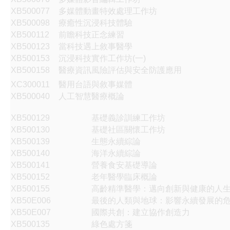
XB500077
多媒體動畫特效處理工作坊
XB500098
療癒性沉浸科技體驗
XB500112
前瞻科技正念練習
XB500123
當科技遇上敘事醫學
XB500153
沉浸科技實作工作坊(一)
XB500158
醫療資訊風險評估與安全防護應用
XC300011
醫用台語與敘事媒體
XB500040
人工智慧醫療概論
XB500129
基礎義診訓練工作坊
XB500130
基礎社區關懷工作坊
XB500139
生態永續綜論
XB500140
海洋永續綜論
XB500141
營養食安基礎導論
XB500152
老年醫學臨床概論
XB500155
高齡精準醫學：邁向創新與健康的人
XB50E006
最後的人類與地球：影響永續發展的
XB50E007
國際共創：建立協作創造力
XB500135
綠色處方箋