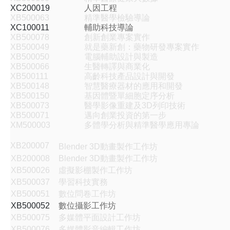
XC200019
人因工程
XB500063
精準醫學檢驗導論
XC100011
輔助科技導論
XB500078
創新創業專案實作
XB500049
就是藥新創：藥物研發專案實作
XB500050
電腦輔助設計與製造
XB500066
生醫轉譯與商業化
XB500111
高齡科技產品設計與開發
XB500148
智慧醫療器材的應用和開發
XB500150
基因體暨單細胞定序分析
XB500073
醫學影像重建及3D列印技術
XB500071
邁向創業投資的第一步
XM500003
多體學分析與精準醫學應用專論
XB200007
Blender 3D動畫製作工作坊
XB200008
Blender 3D動畫製作工作坊
XB500026
虛擬影棚製作工作坊
XB500037
學習科技實務
XB500051
數位問卷工作坊
XB500052
數位攝影工作坊
XB500075
多媒體平面設計工作坊
XB500076
多媒體影音編輯工作坊