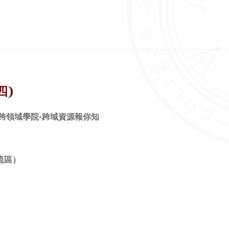
四)
-、跨領域學院-跨域資源報你知
流區）