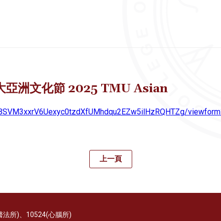
大亞洲文化節 2025 TMU Asian
gnBSVM3xxrV6Uexyc0tzdXfUMhdqu2EZw5ilHzRQHTZg/viewform
上一頁
9(醫法所)、10524(心腦所)