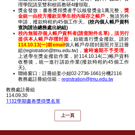
理學院請至雙和校區教研4樓領取。
獎金發放：書卷獎得獎者予以核發獎金1萬元整，
獎
金統一由校方撥款至學生校內留存之帳戶
，無須另外
申請，撥款時程約45個工作天。
(校內個人帳戶資料
查詢請洽總務處出納組)
校內無留存個人帳戶資料者(請查附件名單)，須另行
提供本人帳戶存摺封面
，始能進行獎金撥款。請於
114.10.13(
一)前
email
個人帳戶存摺封面照片至註冊
組(registration@tmu.edu.tw)，
逾時逾期不予受理
。
上述學生獎金撥款作業，於114.10.14(二)帳戶資料
收整後，統一進行請款作業(撥款時程約45個工作
天)。
聯絡窗口：註冊組姜小姐02-2736-1661分機2116
教務處註冊組信箱：
registration@tmu.edu.tw
教務處註冊組
114.09.30
1132學期書卷獎得獎名單
上一頁