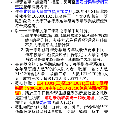
得獎名單：請查附件檔案，另可至
書卷獎榮譽榜網頁
查詢
歷年得獎名單。
依
臺北醫學大學書卷獎實施要點
(106
年4月21日北醫
校秘字第1060001323號令修正，全文8條)規範，獎
勵對象為：大學部各學系各年級每學期學業成績優異
符合資格者。
以一一三學年度第二學期之學業平均計算。
學業平均成績計算=(單科成績X單科學分數)加
總÷總學分數。考核方式為通過/不通過的科目
不列入學業平均成績計算。
前一學期修課學分數達各年級最低要求下限；
依本校學生選課須知第四條規定，大學部各學
系除最高學年為9學分，其他學年為16學分。
書卷獎名額：依學期成績排名，每學期各學系(組)、
各年級班級人數70(含)人以內者，取第一名；人數
71~120(含)人者，取前二名；人數121~170(含)人
者，取前三名；超過171人者，取前四名。
獎狀領取：
114.10.01(
三)至114.10.31(五)止，受理
時間：9:00-18:00(中午12:00~13:30休息時間恕不受
理)
，
請於工作日攜帶學生證至學系所屬校區之教務
處註冊組領取，
逾期未領取者統一銷毀處理
。(不克
前往者可填寫
委託書
後請人代領)
獎狀領取地點：醫、口腔、藥、護理、營養學院請至
信義校區醫綜後棟4樓領取；公衛、醫科、醫工、管