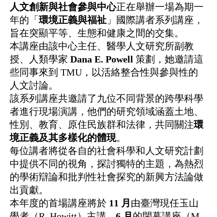
人文創新與社會參與中心
正在舉辦一場為期一
年的「
環境正義與福祉
」國際講者系列講座，
旨在突顯平等、生態和健康之間的交集。
本講座由該中心主任、醫學人文研究所副教
授、人類學家
Dana E. Powell
策劃，她邀請這
些同事來到
TMU
，以活絡整合性與參與性的
人文討論。
該系列講座共邀請了九位不同背景的跨學科學
者進行現場演講，他們的研究領域涵蓋土地、
性別、教育、原住民族群和法律，共同關注
環
境正義及其多樣化的體現
。
每位講者將從各自的社會科學和人文研究計劃
中提供不同的視角，探討獨特的主題，為熱烈
的學術辯論和批判性社會探究的新興方法論做
出貢獻。
本年度的首場講座將於
11
月
由臺灣現任玉山
學者（
R. Howitt
）主講。
6
月
的閉幕講座（
M.