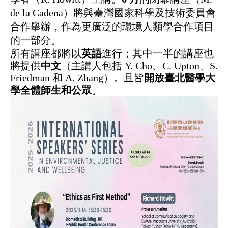
de la Cadena
）將與臺灣國家科學及技術委員會
合作舉辦，作為更廣泛的環境人類學合作項目
的一部分。
所有講座都將以
英語
進行；其中一半的講座也
將提供
中文
（主講人包括
Y. Cho
、
C. Upton
、
S.
Friedman
和
A. Zhang
）。且皆
開放臺北醫學大
學全體師生和公眾
。