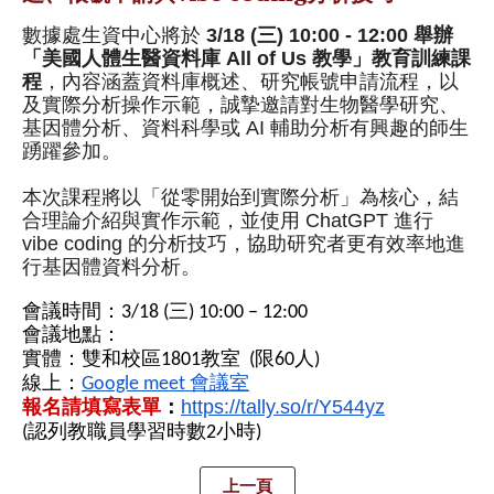
數據處生資中心將於
3/18 (三) 10:00 - 12:00 舉辦
「美國人體生醫資料庫 All of Us 教學」教育訓練課
程
，內容涵蓋資料庫概述、研究帳號申請流程，
以
及實際分析操作示範，誠摯邀請對生物醫學研究、
基因體分析、
資料科學或 AI 輔助分析有興趣的師生
踴躍參加。
本次課程將以「從零開始到實際分析」為核心，
結
合理論介紹與實作示範，並使用 ChatGPT 進行
vibe coding 的分析技巧，協助研究者更有效率地進
行基因體資料分析。
會議時間：
3/18 (
三
) 10:00 – 12:00
會議地點：
實體
：
雙和校區1801教室 (限60人)
線上
：
Google meet
會議室
https://tally.so/r/
Y544yz
報名請填寫表單
：
(
認列教職員學習時數
2
小時
)
上一頁