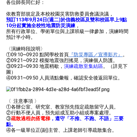
各位師長同仁好：
依教育部規定及本校校園災害防救委員會議決議，
預訂113年9月24日(週二)
於信義校區及雙和校區早上9點
10分起實施全校性地震防災演練
，
所有行政單位、學術單位與上課班級一律參加，
演練時間
預計半小時。
〈演練時段說明〉
①09:10~09:20 點閱學校首頁
『防災專區／宣導影片』
。
②09:21~09:22 模擬地震強烈搖晃，演練個人防護。
③09:23~09:30 地震稍歇，
演練疏散至集結區
。（詳見下
圖）
④09:31~09:50 人員清點彙報，確認安全後返回單位。
〈 注意事項 〉
①各辦公室、研究室、教室預先指定疏散留守人員。
②行動不便人員，預先組成互助小組或專案處理。
③
疏散過程勿搭電梯
，遵守「不推、不跑、不語」三要
點。
④各一級單位正(副)主管、上課老師引導疏散集合。