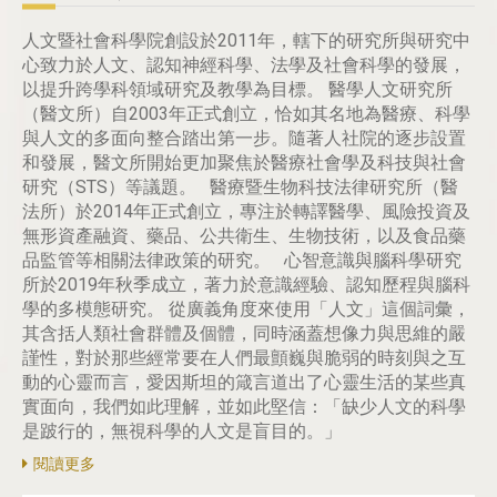
人文暨社會科學院創設於2011年，轄下的研究所與研究中
心致力於人文、認知神經科學、法學及社會科學的發展，
以提升跨學科領域研究及教學為目標。 醫學人文研究所
（醫文所）自2003年正式創立，恰如其名地為醫療、科學
與人文的多面向整合踏出第一步。隨著人社院的逐步設置
和發展，醫文所開始更加聚焦於醫療社會學及科技與社會
研究（STS）等議題。 醫療暨生物科技法律研究所（醫
法所）於2014年正式創立，專注於轉譯醫學、風險投資及
無形資產融資、藥品、公共衛生、生物技術，以及食品藥
品監管等相關法律政策的研究。 心智意識與腦科學研究
所於2019年秋季成立，著力於意識經驗、認知歷程與腦科
學的多模態研究。 從廣義角度來使用「人文」這個詞彙，
其含括人類社會群體及個體，同時涵蓋想像力與思維的嚴
謹性，對於那些經常要在人們最顫巍與脆弱的時刻與之互
動的心靈而言，愛因斯坦的箴言道出了心靈生活的某些真
實面向，我們如此理解，並如此堅信：「缺少人文的科學
是跛行的，無視科學的人文是盲目的。」
閱讀更多